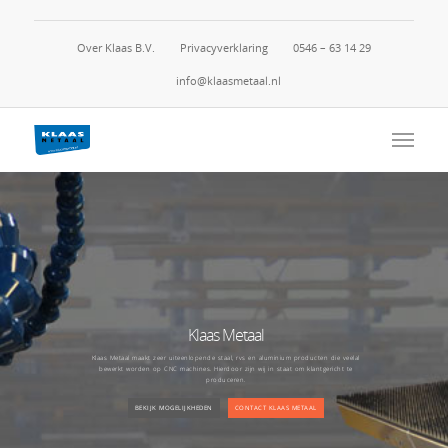
Over Klaas B.V.
Privacyverklaring
0546 – 63 14 29
info@klaasmetaal.nl
Klaas Metaal
Klaas Metaal maakt zeer uiteenlopende staal, rvs en aluminium producten die veelal
bewerkt worden op CNC machines. Hierdoor zijn wij in staat om klantgericht te
produceren.
BEKIJK MOGELIJKHEDEN
CONTACT KLAAS METAAL